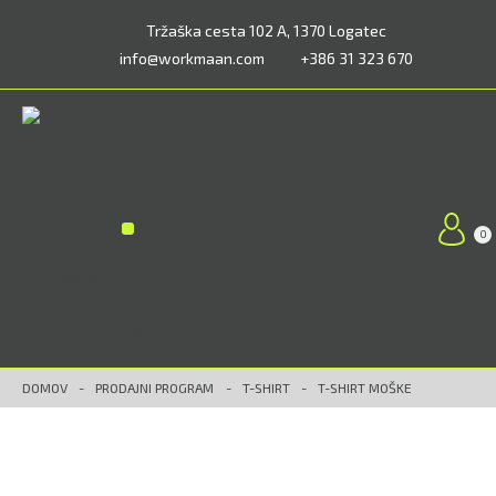
Tržaška cesta 102 A, 1370 Logatec
info@workmaan.com
+386 31 323 670
0
Prodajni program
Workmaan kolekcija
Delovna oblačila Workmaan – Predstavitev
DOMOV
-
PRODAJNI PROGRAM
-
T-SHIRT
-
T-SHIRT MOŠKE